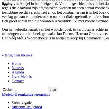
ligging van Meijel in het Peelgebied. Voor de geschiedenis van het d
regels die daarvoor zijn afgesproken, worden met een aantal voorbeeldw
toelichting op dit verschijnsel en op het ontstaan ervan is in het b
verslag gedaan van onderzoeken naar het dialectgebruik van de schoo
Een groot aantal van die woorden is verduidelijkt met voorbeeldzinn
Om het gebruiksgemak van het woordenboek te vergroten is achterin ee
tekeningen voor het boek gemaakt. Jan Daems, Herman Crompvoets e
Het Nééj Mééls Woordeboe:k is in Meijel te koop bij Boekhandel C
« terug naar nieuws
Home
Nieuws
Agenda
Over Medelo
Contact
start
Medelo Heemkundevereniging
Subnavigatie
Museum Truijenhof