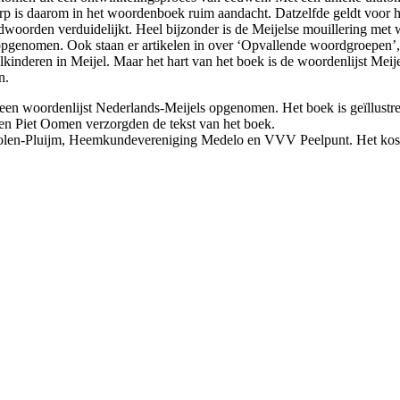
orp is daarom in het woordenboek ruim aandacht. Datzelfde geldt voor 
oorden verduidelijkt. Heel bijzonder is de Meijelse mouillering met woord
oek opgenomen. Ook staan er artikelen in over ‘Opvallende woordgroepen’
lkinderen in Meijel. Maar het hart van het boek is de woordenlijst Mei
en.
n woordenlijst Nederlands-Meijels opgenomen. Het boek is geïllustreerd
n Piet Oomen verzorgden de tekst van het boek.
oolen-Pluijm, Heemkundevereniging Medelo en VVV Peelpunt. Het kost