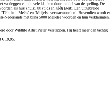
het vastleggen van de vele klanken door middel van de spelling. De
en als husj (huis), titj (tijd) en géétj (geit). Een uitgebreide
, ‘Télle in ’t Mééls’ en ‘Meijelse verwarwoorden’. Bovendien wordt er
jels-Nederlands met bijna 5000 Meijelse woorden en hun verklaringen.
 door Wildlife Artist Pieter Verstappen. Hij heeft meer dan tachtig
 € 19,95.