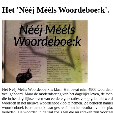
Het 'Nééj Mééls Woordeboe:k'.
Het Nééj Mééls Woordeboe:k is klaar. Het bevat ruim 4900 woorden di
veel gehoord. Maar de modernisering van het dagelijks leven, de to
die in het dagelijkse leven van eerdere generaties volop gebruikt we
woorden in het nieuwe woordenboek op te nemen. Ze behoren namelijk t
woordenboek is er dan ook naar gestreefd om het resultaat van de pla
verleden. De woorden in de taal zoals wij die nu spreken zijn voortg