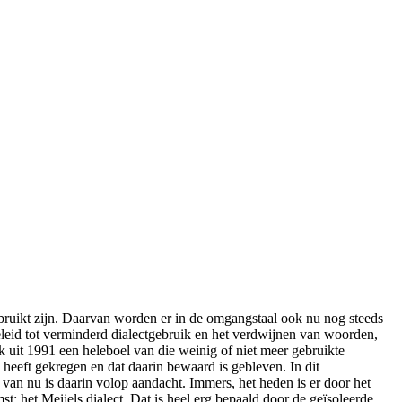
bruikt zijn. Daarvan worden er in de omgangstaal ook nu nog steeds
leid tot verminderd dialectgebruik en het verdwijnen van woorden,
 uit 1991 een heleboel van die weinig of niet meer gebruikte
heeft gekregen en dat daarin bewaard is gebleven. In dit
van nu is daarin volop aandacht. Immers, het heden is er door het
: het Meijels dialect. Dat is heel erg bepaald door de geïsoleerde