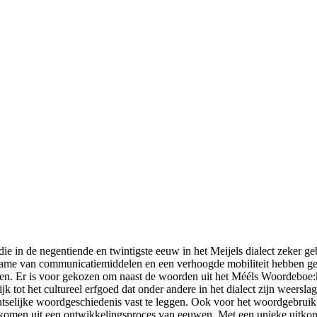
e in de negentiende en twintigste eeuw in het Meijels dialect zeker ge
ename van communicatiemiddelen en een verhoogde mobiliteit hebben ge
rden. Er is voor gekozen om naast de woorden uit het Mééls Woordeboe:k
ot het cultureel erfgoed dat onder andere in het dialect zijn weerslag 
atselijke woordgeschiedenis vast te leggen. Ook voor het woordgebruik 
ekomen uit een ontwikkelingsproces van eeuwen. Met een unieke uitkomst