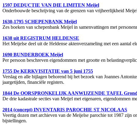
1597 DEDUCTIE VAN DIE LIMITEN Meijel
Onderbouwde beschrijving van de grenzen van vrijheerlijkheid Meijel
1630-1795 SCHEPENBANK Meijel
Zes boeken van schepenbank Meijel in samenvattingen met personenr
1638 uit REGISTRUM HELDENSE
Het Meijelse deel uit de Heldense aktenverzameling met een aantal el
1690 BUNDERBOEK Meijel
Per persoon beschreven eigendommen met grootte en belastingverplic
1755 De KERKVISITATIE van 5 juni 1755
Verslag en alle bijlagen behorend bij het bezoek van Joannes Antoniu
jaargetijden, financiële registers.
1844 De OORSPRONKELIJK AANWIJZENDE TAFEL Gronde
De drie kadastrale secties van Meijel met eigenaren, eigendommen met
2014 (concept) INVENTARIS PAROCHIE ST NICOLAAS
Veertig dozen met archieven van de Meijelse parochie tot 1987 zijn 
bijstellingen.