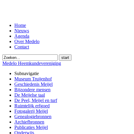
Home
Nieuws
Agenda
Over Medelo
Contact
start
Medelo Heemkundevereniging
Subnavigatie
Museum Truijenhof
Geschiedenis Meijel
Bijzondere mensen
De Meijelse taal
De Peel, Meijel en turf
Ruimtelijk erfgoed
Fotogalerij Meijel
Genealogiebronnen
Archiefbronnen
Publicaties Meijel
Onderwijs