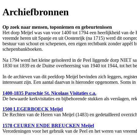
Archiefbronnen
Op zoek naar mensen, toponiemen en gebeurtenissen
Het dorp Meijel was van voor 1400 tot 1794 een heerlijkheid van de 
vreemde heren uit Spanje en uit Oostenrijk (na 1715) werd dit oorspr
bestuur van schout en schepenen, een eigen rechtbank zonder appèl bi
schepenbankboeken.
Na 1794 werd het kleine geïsoleerd in de Peel liggende dorp NIET s
1830 tot 1839 en de Duitse overheersing van 1940 tot 1944, tot het b
In de archieven van dit peeldorp Meijel bevinden zich leggers, regis
interessant zijn. Een aantal daarvan is hieronder opgenomen. Soms in
1400-1835 Parochie St. Nicolaas Visitaties c.a.
De bewaarde kerkvisitaties en bijbehorende stukken als verslagen, reke
1500 LEGERBOECK Meijel
De Rechten van de Heren van Meijel (1483) en gedetailleerd overzich
1578 CEUREN ENDE BREUCKEN Meijel
Verordeningen voor het gebruik van de Peel en het weren van vreemd