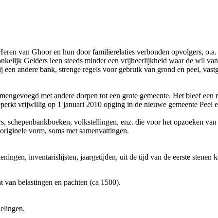
Heren van Ghoor en hun door familierelaties verbonden opvolgers, o.a
onkelijk Gelders leen steeds minder een vrijheerlijkheid waar de wil 
j een andere bank, strenge regels voor gebruik van grond en peel, vast
amengevoegd met andere dorpen tot een grote gemeente. Het bleef een
eperkt vrijwillig op 1 januari 2010 opging in de nieuwe gemeente Peel 
ters, schepenbankboeken, volkstellingen, enz. die voor het opzoeken v
 originele vorm, soms met samenvattingen.
ningen, inventarislijsten, jaargetijden, uit de tijd van de eerste stene
t van belastingen en pachten (ca 1500).
elingen.