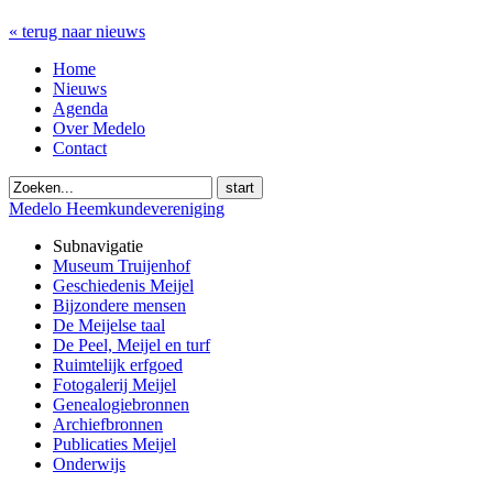
« terug naar nieuws
Home
Nieuws
Agenda
Over Medelo
Contact
start
Medelo Heemkundevereniging
Subnavigatie
Museum Truijenhof
Geschiedenis Meijel
Bijzondere mensen
De Meijelse taal
De Peel, Meijel en turf
Ruimtelijk erfgoed
Fotogalerij Meijel
Genealogiebronnen
Archiefbronnen
Publicaties Meijel
Onderwijs