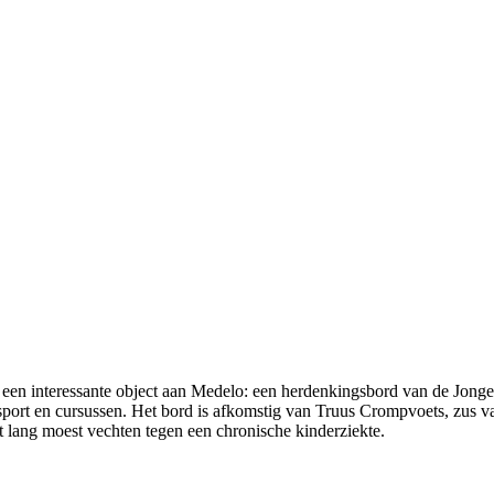
n interessante object aan Medelo: een herdenkingsbord van de Jonge 
als sport en cursussen. Het bord is afkomstig van Truus Crompvoets, zus
t lang moest vechten tegen een chronische kinderziekte.