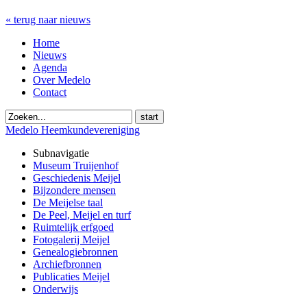
« terug naar nieuws
Home
Nieuws
Agenda
Over Medelo
Contact
start
Medelo Heemkundevereniging
Subnavigatie
Museum Truijenhof
Geschiedenis Meijel
Bijzondere mensen
De Meijelse taal
De Peel, Meijel en turf
Ruimtelijk erfgoed
Fotogalerij Meijel
Genealogiebronnen
Archiefbronnen
Publicaties Meijel
Onderwijs