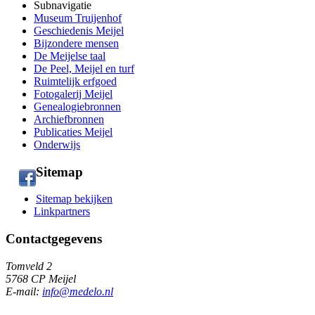
Subnavigatie
Museum Truijenhof
Geschiedenis Meijel
Bijzondere mensen
De Meijelse taal
De Peel, Meijel en turf
Ruimtelijk erfgoed
Fotogalerij Meijel
Genealogiebronnen
Archiefbronnen
Publicaties Meijel
Onderwijs
Sitemap
Sitemap bekijken
Linkpartners
Contactgegevens
Tomveld 2
5768 CP Meijel
E-mail:
info@medelo.nl