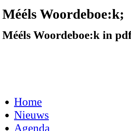
Mééls Woordeboe:k;
Mééls Woordeboe:k in pd
Home
Nieuws
Agenda