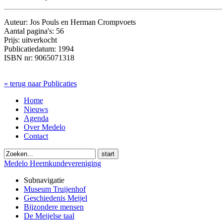
Auteur: Jos Pouls en Herman Crompvoets
Aantal pagina's: 56
Prijs: uitverkocht
Publicatiedatum: 1994
ISBN nr: 9065071318
« terug naar Publicaties
Home
Nieuws
Agenda
Over Medelo
Contact
start
Medelo Heemkundevereniging
Subnavigatie
Museum Truijenhof
Geschiedenis Meijel
Bijzondere mensen
De Meijelse taal